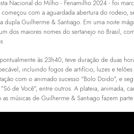
Festa Nacional do Milho - Fenamilho 2024 - foi m
to começou com a aguardada abertura do rodeio, 
a dupla Guilherme & Santiago. Em uma noite mági
m dos maiores nomes do sertanejo no Brasil, com
s.
ontualmente às 23h40, teve duração de duas hora
vel, incluindo fogos de artifício, luzes e telões 
ntação com o animado sucesso "Bolo Doido", e se
 "Só de Você", entre outros. A plateia, animada, c
as músicas de Guilherme & Santiago fazem parte 