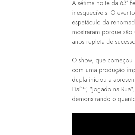
A sétima noite da 63ª 
inesquecíveis. O even
espetáculo da renomad
mostraram porque são u
anos repleta de sucesso
O show, que começou p
com uma produção impecá
dupla iniciou a aprese
Daí?", "Jogado na Rua",
demonstrando o quanto 