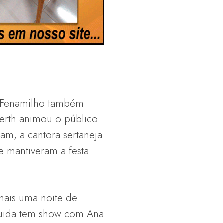
a Fenamilho também
berth animou o público
am, a cantora sertaneja
e mantiveram a festa
mais uma noite de
guida tem show com Ana