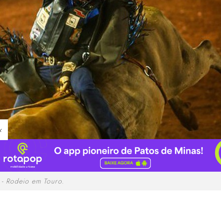
×
- Rodeio em Touro.